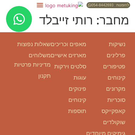
להזמנות : 054-8442693
מחבר:
רותי זייבלד
נשיקות
מאפים וכריכים
שאלות נפוצות
פרלינים
מארזים אישיים
משלוחים
מדיניות פרטיות
פטיפורים
סלטים וירקות
תקנון
קינוחים
עוגות
מקרונים
פינוקים
סוכריות
קינוחים
קאפקייקס
תוספות
שוקולדים
גימיקים מיוחדים