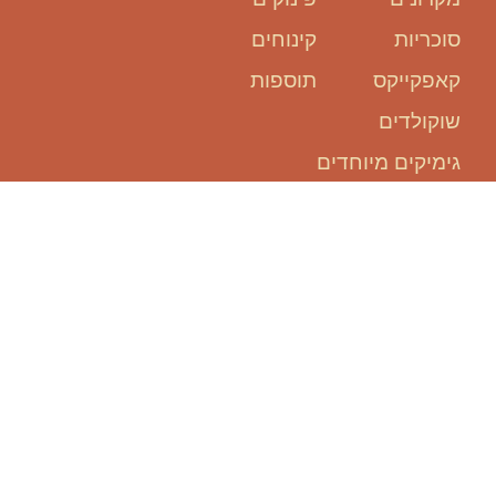
סוכריות
קינוחים
קאפקייקס
תוספות
שוקולדים
גימיקים מיוחדים
אנחנו כאן
בשבילכם:
להזמין אירוע, זה קל ופשוט!