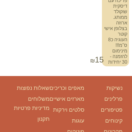
פריכה עם
דיסקית
שוקולד
ממותג.
ארוזה
בצלופן אישי
קוטר
העוגיה כ8
ס"מ!!!
מינימום
להזמנה -
15
₪
30 יחידות
נשיקות
מאפים וכריכים
שאלות נפוצות
פרלינים
מארזים אישיים
משלוחים
מדיניות פרטיות
פטיפורים
סלטים וירקות
תקנון
קינוחים
עוגות
מקרונים
פינוקים