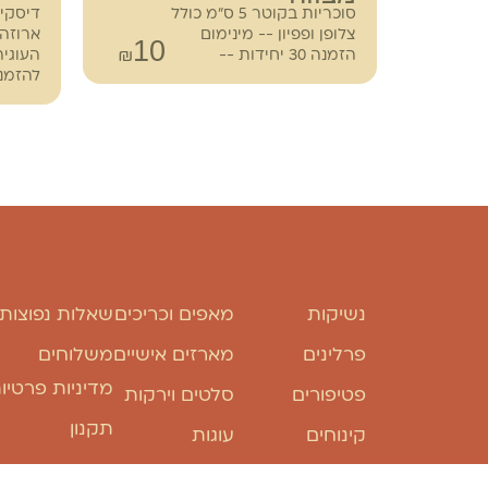
סוכריות בקוטר 5 ס"מ כולל
דיסקי
צלופן ופפיון -- מינימום
ארוזה 
10
55
₪
₪
הזמנה 30 יחידות --
להזמנה - 30
נשיקות
מאפים וכריכים
שאלות נפוצות
פרלינים
מארזים אישיים
משלוחים
מדיניות פרטיו
פטיפורים
סלטים וירקות
תקנון
קינוחים
עוגות
מקרונים
פינוקים