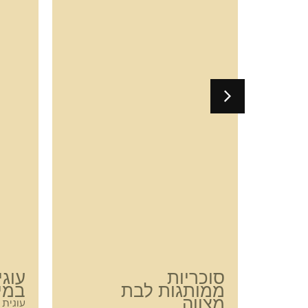
סוכריות
עוגי
ממותגות לבת
במית
מצווה
עוגית