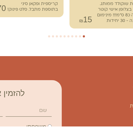
ת שוקולד ממותג.
קריספית ופקאן סיני
70
בצלופן אישי קוטר
בתוספת מתבל. סלט פינוק!
העוגיה כ8 ס"מ!!! מינימום
15
₪
 יחידות
10
9
8
7
6
5
4
3
2
1
להזמין א
ת
משפחתי