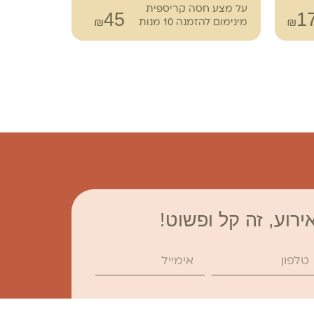
על מצע חסה קריספית
מוגשים במ
45
1
₪
₪
מינימום להזמנה 10 מנות
אחד. ביס ש
ירוע, זה קל ופשוט!