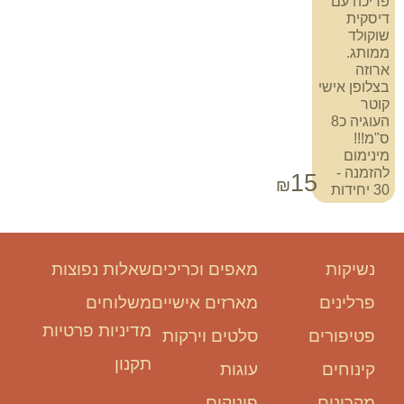
פריכה עם
דיסקית
שוקולד
ממותג.
ארוזה
בצלופן אישי
קוטר
העוגיה כ8
ס"מ!!!
מינימום
להזמנה -
15
₪
30 יחידות
נשיקות
מאפים וכריכים
שאלות נפוצות
פרלינים
מארזים אישיים
משלוחים
מדיניות פרטיות
פטיפורים
סלטים וירקות
תקנון
קינוחים
עוגות
מקרונים
פינוקים