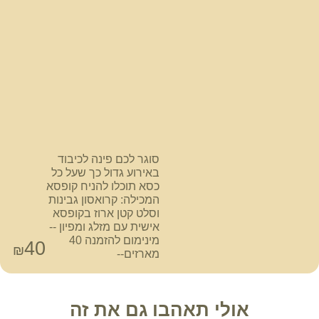
סוגר לכם פינה לכיבוד
באירוע גדול כך שעל כל
כסא תוכלו להניח קופסא
המכילה: קרואסון גבינות
וסלט קטן ארוז בקופסא
אישית עם מזלג ומפיון --
מינימום להזמנה 40
40
₪
מארזים--
אולי תאהבו גם את זה