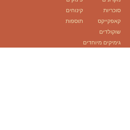
סוכריות
קינוחים
קאפקייקס
תוספות
שוקולדים
גימיקים מיוחדים
אנחנו כאן
בשבילכם:
להזמין אירוע, זה קל ופשוט!