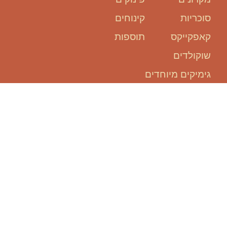
סוכריות
קינוחים
קאפקייקס
תוספות
שוקולדים
גימיקים מיוחדים
אנחנו כאן
בשבילכם:
להזמין אירוע, זה קל ופשוט!