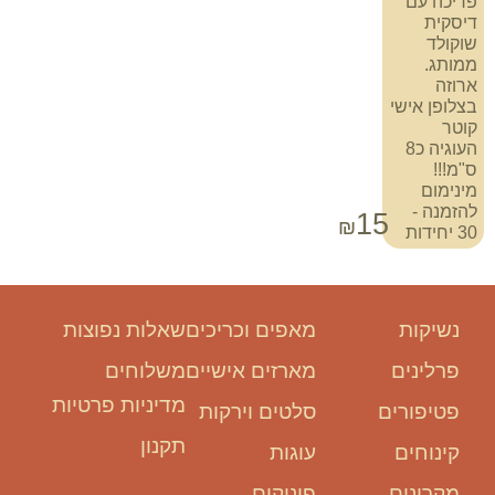
פריכה עם
דיסקית
שוקולד
ממותג.
ארוזה
בצלופן אישי
קוטר
העוגיה כ8
ס"מ!!!
מינימום
להזמנה -
15
₪
30 יחידות
נשיקות
מאפים וכריכים
שאלות נפוצות
פרלינים
מארזים אישיים
משלוחים
מדיניות פרטיות
פטיפורים
סלטים וירקות
תקנון
קינוחים
עוגות
מקרונים
פינוקים