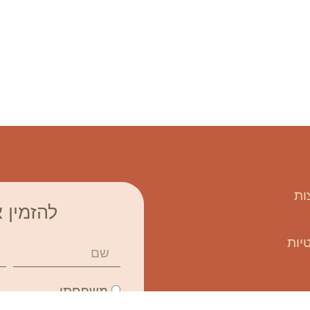
ות
להזמין א
יות
משפחתי
פרטי
עסקי