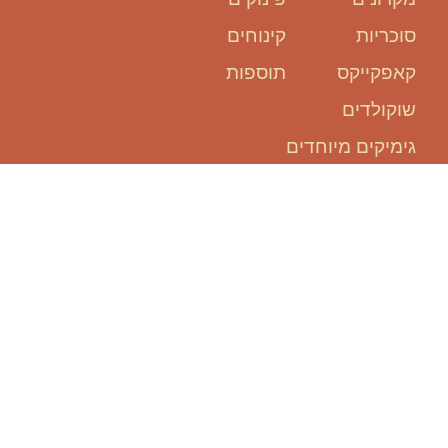
סוכריות
קינוחים
קאפקייקס
תוספות
שוקולדים
גימיקים מיוחדים
אנחנו כאן
בשבילכם:
להזמין אירוע, זה קל ופשוט!