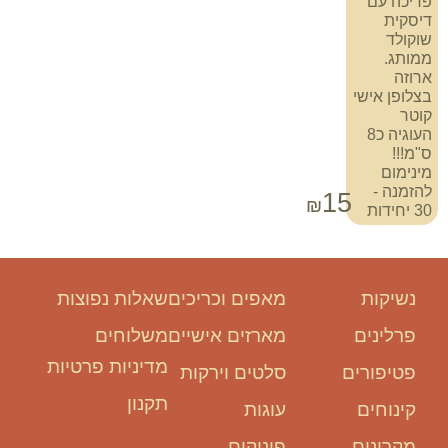
פריכה עם
דיסקית
שוקולד
ממותג.
ארוזה
בצלופן אישי
קוטר
העוגיה כ8
ס"מ!!!
מינימום
להזמנה -
15
₪
30 יחידות
נשיקות
מאפים וכריכים
שאלות נפוצות
פרלינים
מארזים אישיים
משלוחים
מדיניות פרטיות
פטיפורים
סלטים וירקות
תקנון
קינוחים
עוגות
מקרונים
פינוקים