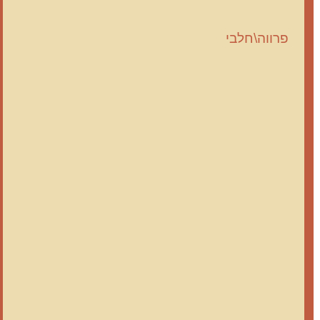
פרווה\חלבי