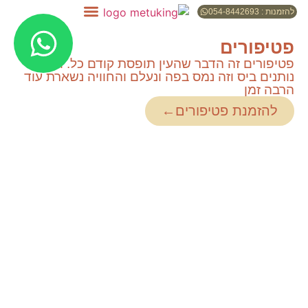
להזמנות : 054-8442693
פטיפורים
פטיפורים זה הדבר שהעין תופסת קודם כל. ואז
נותנים ביס וזה נמס בפה ונעלם והחוויה נשארת עוד
הרבה זמן
להזמנת פטיפורים←