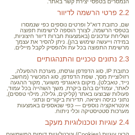
הנמסרים בטפסי יצירת קשר באתר.
2.2 פרטי הרשמה לדיוור
שם, כתובת דוא"ל ופרטים נוספים כפי שנמסרו
בטפסי הרשמה, לצורך הוספה לרשימות תפוצה
ושליחת עדכונים (באמצעות חברות דיוור חיצוניות,
במידה וייעשה שימוש בהן). ניתן להסיר את עצמך
מרשימת התפוצה בכל עת ולהפסיק לקבל מיילים.
2.3 נתונים טכניים והתנהגותיים
כתובת IP, סוג הדפדפן וגרסתו, מערכת ההפעלה,
רזולוציית מסך, שפת הדפדפן, סוג המכשיר (מחשב,
נייד, טאבלט), מיקום גיאוגרפי משוער, מקור ההגעה
לאתר, עמודים בהם ביקרת, משך השהייה בכל עמוד,
פעולות שבוצעו באתר (קליקים, גלילה, מילוי טפסים),
נתוני כניסה ויציאה, תדירות ביקורים ונתוני
אינטראקציה נוספים — כפי שנאספים באמצעות
מערכות סטטיסטיקה וכלי ניתוח.
2.4 עוגיות וטכנולוגיות מעקב
קבצי עוגיות (Cookies) וטכנולוגיות דומות המשמשים