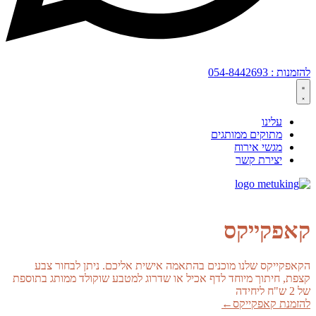
להזמנות : 054-8442693
עלינו
מתוקים ממותגים
מגשי אירוח
יצירת קשר
קאפקייקס
הקאפקייקס שלנו מוכנים בהתאמה אישית אליכם. ניתן לבחור צבע
קצפת, חיתוך מיוחד לדף אכיל או שדרוג למטבע שוקולד ממותג בתוספת
של 2 ש"ח ליחידה
להזמנת קאפקייקס←