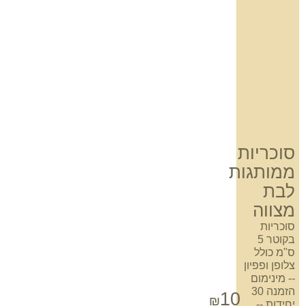
סוכריות
ממותגות
לבת
מצווה
סוכריות
בקוטר 5
ס"מ כולל
צלופן ופפיון
-- מינימום
הזמנה 30
10
₪
יחידות --