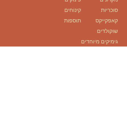
סוכריות
קינוחים
קאפקייקס
תוספות
שוקולדים
גימיקים מיוחדים
אנחנו כאן
בשבילכם:
להזמין אירוע, זה קל ופשוט!