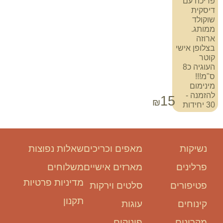
פריכה עם
דיסקית
שוקולד
ממותג.
ארוזה
בצלופן אישי
קוטר
העוגיה כ8
ס"מ!!!
מינימום
להזמנה -
15
₪
30 יחידות
נשיקות
מאפים וכריכים
שאלות נפוצות
פרלינים
מארזים אישיים
משלוחים
מדיניות פרטיות
פטיפורים
סלטים וירקות
תקנון
קינוחים
עוגות
מקרונים
פינוקים