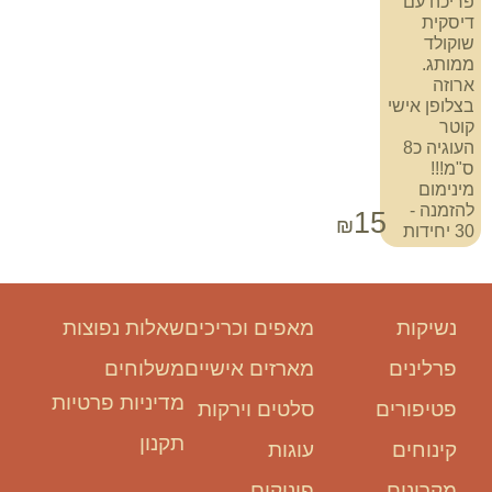
פריכה עם
דיסקית
שוקולד
ממותג.
ארוזה
בצלופן אישי
קוטר
העוגיה כ8
ס"מ!!!
מינימום
להזמנה -
15
₪
30 יחידות
נשיקות
מאפים וכריכים
שאלות נפוצות
פרלינים
מארזים אישיים
משלוחים
מדיניות פרטיות
פטיפורים
סלטים וירקות
תקנון
קינוחים
עוגות
מקרונים
פינוקים