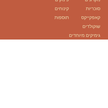
סוכריות
קינוחים
קאפקייקס
תוספות
שוקולדים
גימיקים מיוחדים
אנחנו כאן
בשבילכם:
להזמין אירוע, זה קל ופשוט!