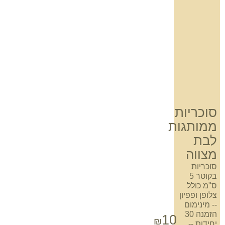
סוכריות
ממותגות
לבת
מצווה
סוכריות
בקוטר 5
ס"מ כולל
צלופן ופפיון
-- מינימום
הזמנה 30
10
₪
יחידות --