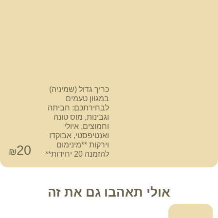
כריך גדול (שמיניה)
במגוון טעמים
לבחירתכם: חביתה
וגבינות, מוס טונה
וחמוצים, איולי
ואנטיפסטי, אבוקדו
וירקות **מינימום
20
₪
להזמנה 20 יחידות**
אולי תאהבו גם את זה