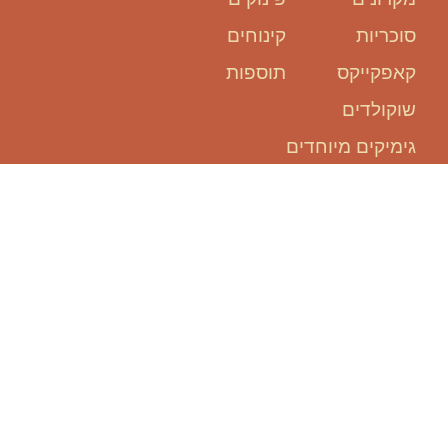
סוכריות
קינוחים
קאפקייקס
תוספות
שוקולדים
גימיקים מיוחדים
אנחנו כאן
בשבילכם:
להזמין אירוע, זה קל ופשוט!