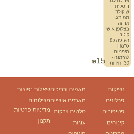
פריכה עם
דיסקית
שוקולד
ממותג.
ארוזה
בצלופן אישי
קוטר
העוגיה כ8
ס"מ!!!
מינימום
להזמנה -
15
₪
30 יחידות
נשיקות
מאפים וכריכים
שאלות נפוצות
פרלינים
מארזים אישיים
משלוחים
מדיניות פרטיות
פטיפורים
סלטים וירקות
תקנון
קינוחים
עוגות
מקרונים
פינוקים