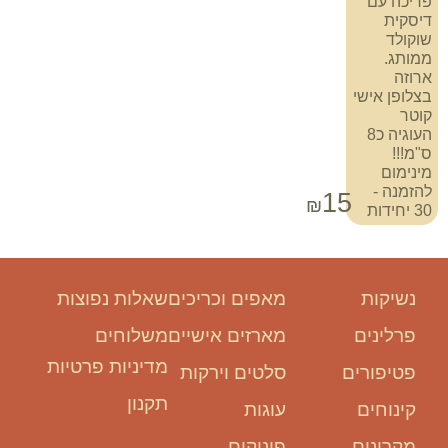
פריכה עם
דיסקית
שוקולד
ממותג.
ארוזה
בצלופן אישי
קוטר
העוגיה כ8
ס"מ!!!
מינימום
להזמנה -
15
₪
30 יחידות
נשיקות
מאפים וכריכים
שאלות נפוצות
פרלינים
מארזים אישיים
משלוחים
מדיניות פרטיות
פטיפורים
סלטים וירקות
תקנון
קינוחים
עוגות
מקרונים
פינוקים