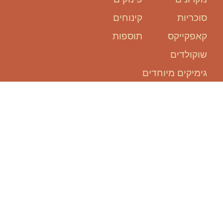
סוכריות
קינוחים
קאפקייקס
תוספות
שוקולדים
גימיקים מיוחדים
אנחנו כאן
בשבילכם:
להזמין אירוע, זה קל ופשוט!