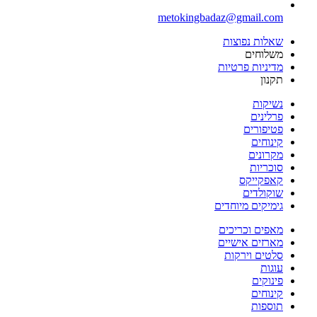
metokingbadaz@gmail.com
שאלות נפוצות
משלוחים
מדיניות פרטיות
תקנון
נשיקות
פרלינים
פטיפורים
קינוחים
מקרונים
סוכריות
קאפקייקס
שוקולדים
גימיקים מיוחדים
מאפים וכריכים
מארזים אישיים
סלטים וירקות
עוגות
פינוקים
קינוחים
תוספות