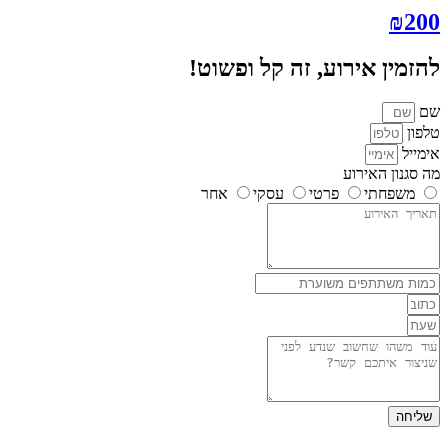
₪
200
להזמין אירוע, זה קל ופשוט!
שם
טלפון
אימייל
מה סגנון האירוע
משפחתי
פרטי
עסקי
אחר
שליחה