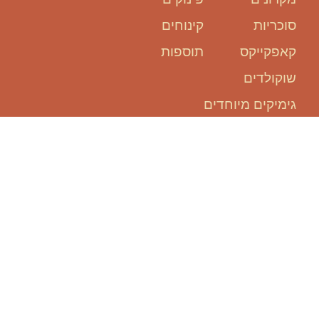
סוכריות
קינוחים
קאפקייקס
תוספות
שוקולדים
גימיקים מיוחדים
אנחנו כאן
בשבילכם:
להזמין אירוע, זה קל ופשוט!