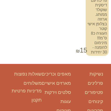
פריכה עם
דיסקית
שוקולד
ממותג.
ארוזה
בצלופן אישי
קוטר
העוגיה כ8
ס"מ!!!
מינימום
להזמנה -
15
₪
30 יחידות
נשיקות
מאפים וכריכים
שאלות נפוצות
פרלינים
מארזים אישיים
משלוחים
מדיניות פרטיות
פטיפורים
סלטים וירקות
תקנון
קינוחים
עוגות
מקרונים
פינוקים