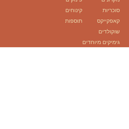
סוכריות
קינוחים
קאפקייקס
תוספות
שוקולדים
גימיקים מיוחדים
אנחנו כאן
בשבילכם:
להזמין אירוע, זה קל ופשוט!