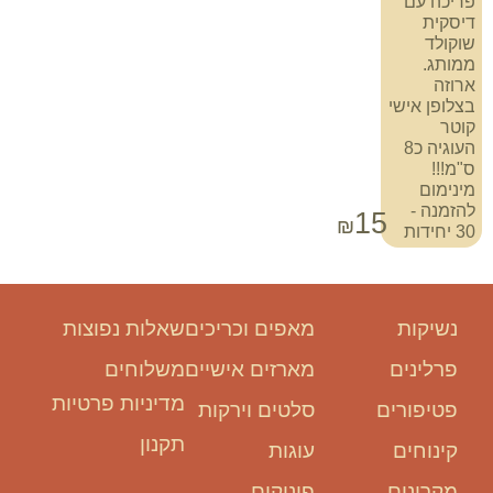
פריכה עם
דיסקית
שוקולד
ממותג.
ארוזה
בצלופן אישי
קוטר
העוגיה כ8
ס"מ!!!
מינימום
להזמנה -
15
₪
30 יחידות
נשיקות
מאפים וכריכים
שאלות נפוצות
פרלינים
מארזים אישיים
משלוחים
מדיניות פרטיות
פטיפורים
סלטים וירקות
תקנון
קינוחים
עוגות
מקרונים
פינוקים