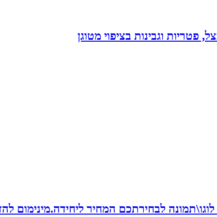
מונה לבחירתכם המחיר ליחידה.מינימום להזמנה 30 יח