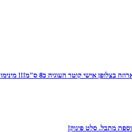
 העוגיה כ8 ס"מ!!! מינימום להזמנה - 30 יחידות
ספת מתבל. סלט פינוק!