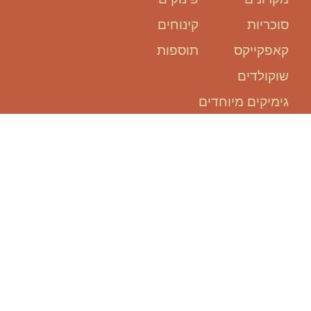
סוכריות
קינוחים
קאפקייקס
תוספות
שוקולדים
גימיקים מיוחדים
אנחנו כאן
בשבילכם:
להזמין אירוע, זה קל ופשוט!