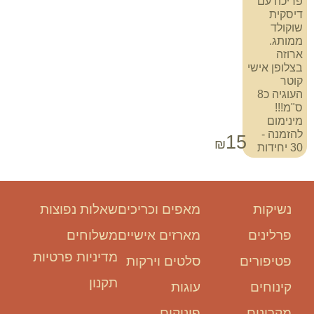
פריכה עם
דיסקית
שוקולד
ממותג.
ארוזה
בצלופן אישי
קוטר
העוגיה כ8
ס"מ!!!
מינימום
להזמנה -
15
₪
30 יחידות
נשיקות
מאפים וכריכים
שאלות נפוצות
פרלינים
מארזים אישיים
משלוחים
מדיניות פרטיות
פטיפורים
סלטים וירקות
תקנון
קינוחים
עוגות
מקרונים
פינוקים