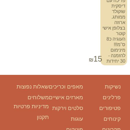
פריכה עם
דיסקית
שוקולד
ממותג.
ארוזה
בצלופן אישי
קוטר
העוגיה כ8
ס"מ!!!
מינימום
להזמנה -
15
₪
30 יחידות
נשיקות
מאפים וכריכים
שאלות נפוצות
פרלינים
מארזים אישיים
משלוחים
מדיניות פרטיות
פטיפורים
סלטים וירקות
תקנון
קינוחים
עוגות
מקרונים
פינוקים