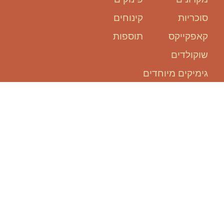
סוכריות
קינוחים
קאפקייקס
תוספות
שוקולדים
גימיקים מיוחדים
אנחנו כאן
בשבילכם:
להזמין אירוע, זה קל ופשוט!