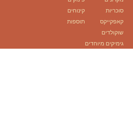
סוכריות
קינוחים
קאפקייקס
תוספות
שוקולדים
גימיקים מיוחדים
אנחנו כאן
בשבילכם:
להזמין אירוע, זה קל ופשוט!