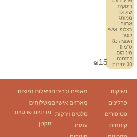
פריכה עם
דיסקית
שוקולד
ממותג.
ארוזה
בצלופן אישי
קוטר
העוגיה כ8
ס"מ!!!
מינימום
להזמנה -
15
₪
30 יחידות
נשיקות
מאפים וכריכים
שאלות נפוצות
פרלינים
מארזים אישיים
משלוחים
מדיניות פרטיות
פטיפורים
סלטים וירקות
תקנון
קינוחים
עוגות
מקרונים
פינוקים