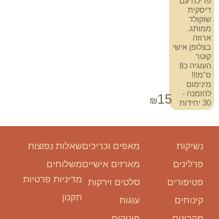
פריכה עם
דיסקית
שוקולד
ממותג.
ארוזה
בצלופן אישי
קוטר
העוגיה כ8
ס"מ!!!
מינימום
להזמנה -
15
₪
30 יחידות
נשיקות
מאפים וכריכים
שאלות נפוצות
פרלינים
מארזים אישיים
משלוחים
מדיניות פרטיות
פטיפורים
סלטים וירקות
תקנון
קינוחים
עוגות
מקרונים
פינוקים