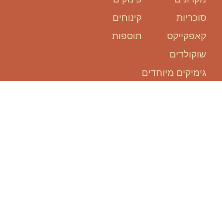
סוכריות
קינוחים
קאפקייקס
תוספות
שוקולדים
גימיקים מיוחדים
אנחנו כאן
בשבילכם:
להזמין אירוע, זה קל ופשוט!